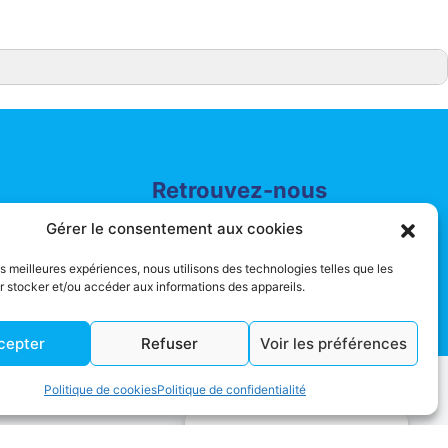
Retrouvez-nous
er
Actualités
Gérer le consentement aux cookies
les meilleures expériences, nous utilisons des technologies telles que les
 stocker et/ou accéder aux informations des appareils.
cepter
Refuser
Voir les préférences
Politique de confidentialité
Plan de site
Politique de cookies
Politique de confidentialité
Gérer le consentement