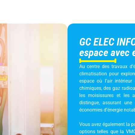
GC ELEC INFO 
espace avec 
Au centre des travaux d’
climatisation pour explo
espace où l’air intérieur
chimiques, des gaz radioac
les moisissures et les a
distingue, assurant une 
économies d’énergie notab
Vous avez également la pos
options telles que la VMC