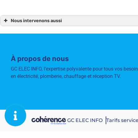
Nous intervenons aussi
Climatisation
Climatisation ANCENIS
Climatisation Candé
Climatisation Vallon-de-l ‘Erdre
Climatisation Les Touches
Climatisation Ligné
Climatisation Le Cellier
À propos de nous
Climatisation Meilleray de Bretagne
Climatisation Mésanger
GC ELEC INFO, l’expertise polyvalente pour tous vos besoi
Climatisation Riaillé
Climatisation Trans-sur-Erdre
en électricité, plomberie, chauffage et réception TV.
Climatisation Saint-Géréon
GC ELEC INFO
Tarifs servi