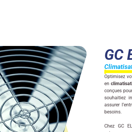
GC 
Climatisat
Optimisez vo
en
climatisat
conçues pour
souhaitiez i
assurer l’ent
besoins.
Chez GC EL