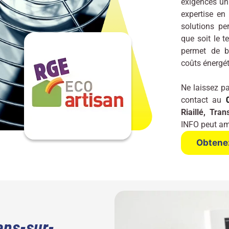
exigences un
expertise en
solutions pe
que soit le 
permet de bé
coûts énergé
Ne laissez pa
contact au
Riaillé, Tra
INFO peut amé
Obtenez
rans-sur-