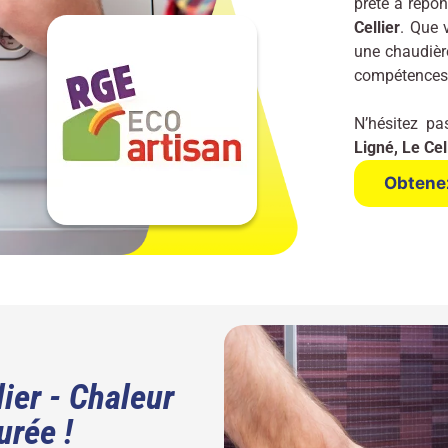
prête à répo
Cellier
. Que 
une chaudière
compétences n
N’hésitez pa
Ligné, Le Cel
Obtenez
ier - Chaleur
urée !