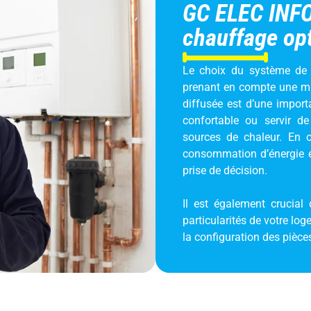
GC ELEC INFO 
chauffage op
Le choix du système de 
prenant en compte une mult
diffusée est d’une import
confortable ou servir de
sources de chaleur. En o
consommation d’énergie et
prise de décision.
Il est également crucial
particularités de votre log
la configuration des pièce