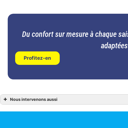
Du confort sur mesure à chaque sai
adaptées
Profitez-en
Nous intervenons aussi
Chauffage
Chauffage ANCENIS
chauffage Candé
chauffage Vallon-de-l’Erdre
chauffage Les Touches
chauffage Ligné