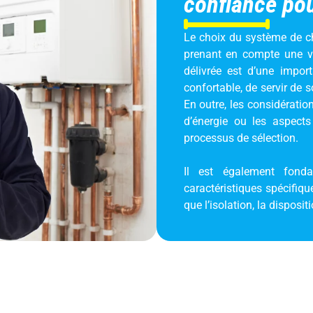
confiance po
Le choix du système de ch
prenant en compte une var
délivrée est d’une impor
confortable, de servir de 
En outre, les considérati
d’énergie ou les aspects
processus de sélection.
Il est également fond
caractéristiques spécifiqu
que l’isolation, la disposi