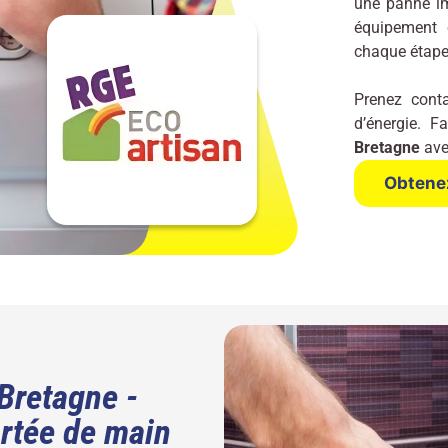
une panne im
équipement e
chaque étape
Prenez cont
d’énergie. F
Bretagne
ave
Obtenez
Bretagne -
ortée de main